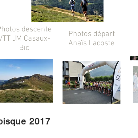
Photos descente
Photos départ
VTT JM Casaux-
Anaïs Lacoste
Bic
bisque 2017