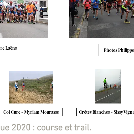
re Laëns
Photos Philippe
Col Cure - Myriam Mourasse
Crêtes Blanches - Sissy Vign
e 2020 : course et trail.