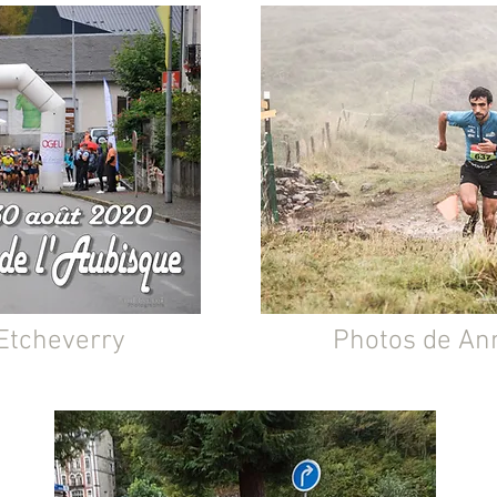
Etcheverry
Photos de An