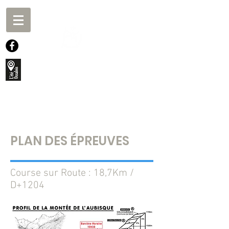
CHALLENGE
D'OSSAU
PLAN DES ÉPREUVES
Course sur Route : 18,7Km /
D+1204