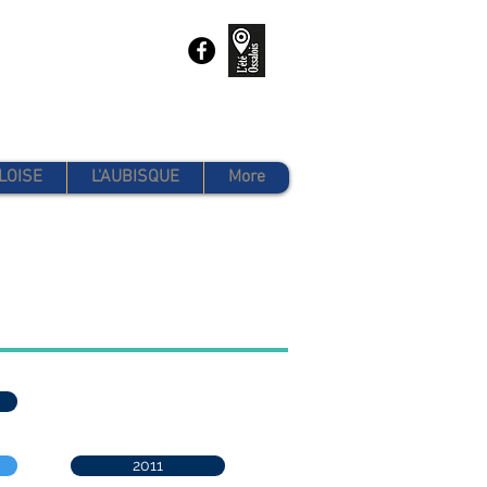
LOISE
L'AUBISQUE
More
2011